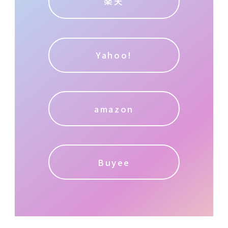
楽天
Yahoo!
amazon
Buyee